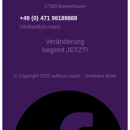
27580 Bremerhaven
+49 (0) 471 98189888
info@aufkurs.coach
Veränderung
beginnt JETZT!
© Copyright 2025 aufkurs.coach – Swetlana Butte